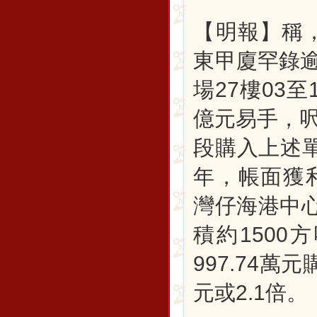
【明報】稱，
東甲廈罕錄
場27樓03至
億元易手，呎
段購入上述單
年，帳面獲利
灣仔海港中心
積約1500
997.74萬
元或2.1倍。