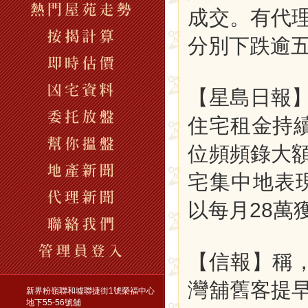
成交。有代
分別下跌逾
【星島日報
住宅租金持
位頻頻錄大
宅集中地表
以每月28萬
【信報】稱
灣舖舊客提早
新界粉嶺聯和墟聯捷街1號榮福中心
地下55-56號舖