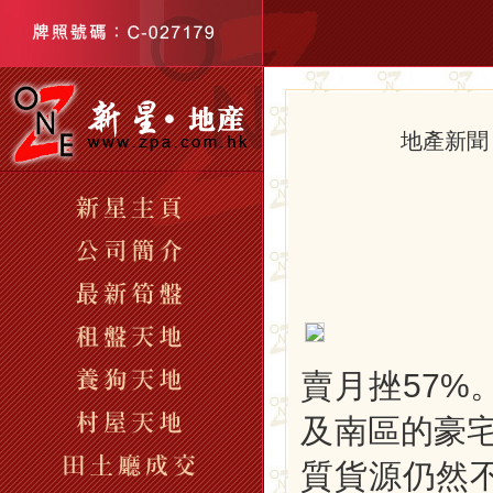
地產新
賣月挫57%
及南區的豪
質貨源仍然