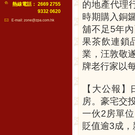
的地產代理
熱線電話：
2669 2755
9332 0620
時期購入銅
E-mail:
zone@zpa.com.hk
舖不足5年
果茶飲連鎖
業，汪敦敬
牌老行家以
【大公報】
房。豪宅交
一伙2房單位
貶值逾3成