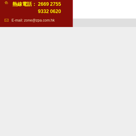
熱線電話：
2669 2755
9332 0620
E-mail:
zone@zpa.com.hk